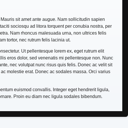
e. Mauris sit amet ante augue. Nam sollicitudin sapien
taciti sociosqu ad litora torquent per conubia nostra, per
retra. Nam rhoncus malesuada urna, non ultrices felis
ortor, nec rutrum felis lacinia ut.
sectetur. Ut pellentesque lorem ex, eget rutrum elit
allis eros dolor, sed venenatis mi pellentesque non. Nunc
nte, nec volutpat nunc risus quis felis. Donec ac velit sit
n ac molestie erat. Donec ac sodales massa. Orci varius
entum euismod convallis. Integer eget hendrerit ligula,
t ornare. Proin eu diam nec ligula sodales bibendum.