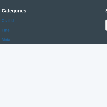
Categories
Civil Id
Fine
Meta
Mobile Id
Telecom
Travel
© 2024 Kuwait Guides Hub . All rights reserved.