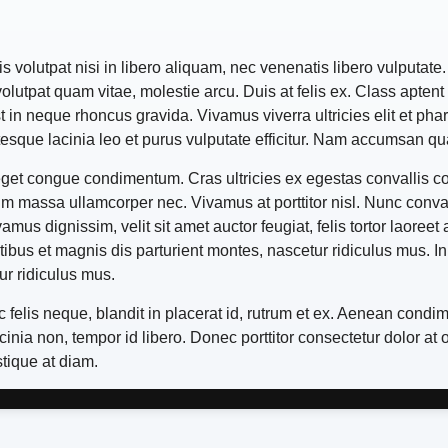
is volutpat nisi in libero aliquam, nec venenatis libero vulputat
olutpat quam vitae, molestie arcu. Duis at felis ex. Class aptent 
 in neque rhoncus gravida. Vivamus viverra ultricies elit et pha
ue lacinia leo et purus vulputate efficitur. Nam accumsan quam t
eget congue condimentum. Cras ultricies ex egestas convallis con
dum massa ullamcorper nec. Vivamus at porttitor nisl. Nunc conv
us dignissim, velit sit amet auctor feugiat, felis tortor laoreet a
ibus et magnis dis parturient montes, nascetur ridiculus mus. I
ur ridiculus mus.
elis neque, blandit in placerat id, rutrum et ex. Aenean condim
cinia non, tempor id libero. Donec porttitor consectetur dolor a
stique at diam.