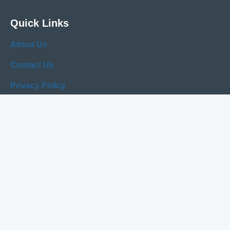
Quick Links
About Us
Contact Us
Privacy Policy
Terms of Service
Disclaimer