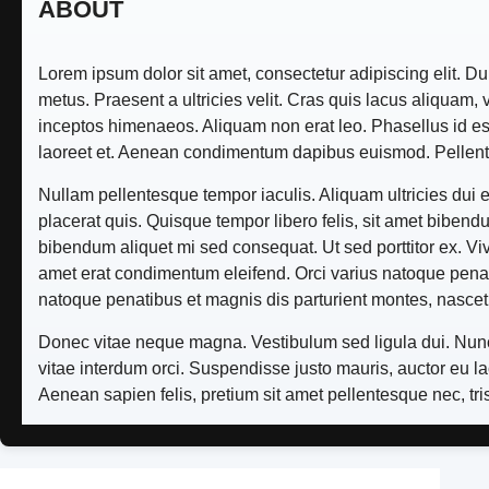
ABOUT
Lorem ipsum dolor sit amet, consectetur adipiscing elit. Du
metus. Praesent a ultricies velit. Cras quis lacus aliquam, v
inceptos himenaeos. Aliquam non erat leo. Phasellus id est
laoreet et. Aenean condimentum dapibus euismod. Pellentesq
Nullam pellentesque tempor iaculis. Aliquam ultricies dui 
placerat quis. Quisque tempor libero felis, sit amet biben
bibendum aliquet mi sed consequat. Ut sed porttitor ex. Vivam
amet erat condimentum eleifend. Orci varius natoque penat
natoque penatibus et magnis dis parturient montes, nascet
Donec vitae neque magna. Vestibulum sed ligula dui. Nunc f
vitae interdum orci. Suspendisse justo mauris, auctor eu la
Aenean sapien felis, pretium sit amet pellentesque nec, tri